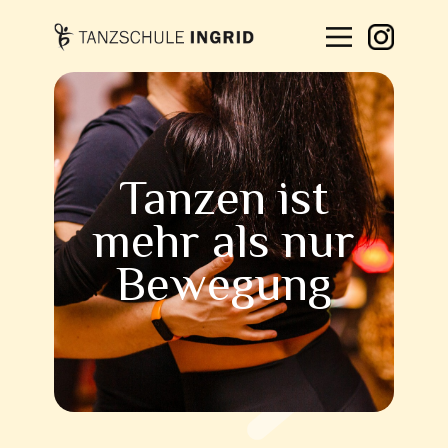
START
KURSE
Tanzen ist
ÜBER
mehr als nur
UNS
Bewegung
KONTAKT