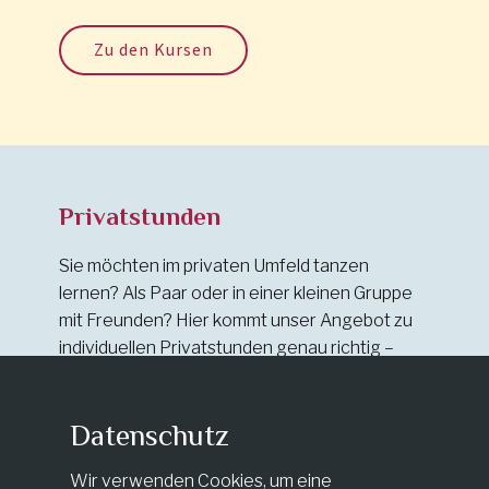
Zu den Kursen
Privatstunden
Sie möchten im privaten Umfeld tanzen
lernen? Als Paar oder in einer kleinen Gruppe
mit Freunden? Hier kommt unser Angebot zu
individuellen Privatstunden genau richtig –
Schritt für Schritt und passend zu Ihrem Song
und Stil.
Interesse? Dann schreiben Sie uns
oder rufen uns gerne an.
Datenschutz
Wir verwenden Cookies, um eine